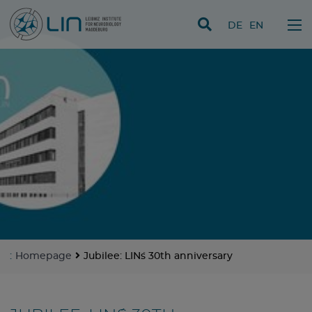
skip navigation
DE
EN
:
Homepage
Jubilee: LIN´s 30th anniversary